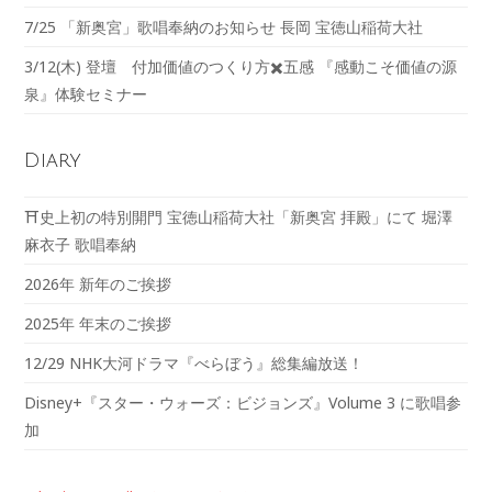
7/25 「新奥宮」歌唱奉納のお知らせ 長岡 宝徳山稲荷大社
3/12(木) 登壇 付加価値のつくり方✖️五感 『感動こそ価値の源
泉』体験セミナー
Diary
⛩️史上初の特別開門 宝徳山稲荷大社「新奥宮 拝殿」にて 堀澤
麻衣子 歌唱奉納
2026年 新年のご挨拶
2025年 年末のご挨拶
12/29 NHK大河ドラマ『べらぼう』総集編放送！
Disney+『スター・ウォーズ：ビジョンズ』Volume 3 に歌唱参
加