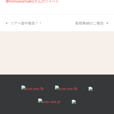
@horisawamaikoさんのツイート
ツアー途中報告＾＾
歌唱奉納のご報告