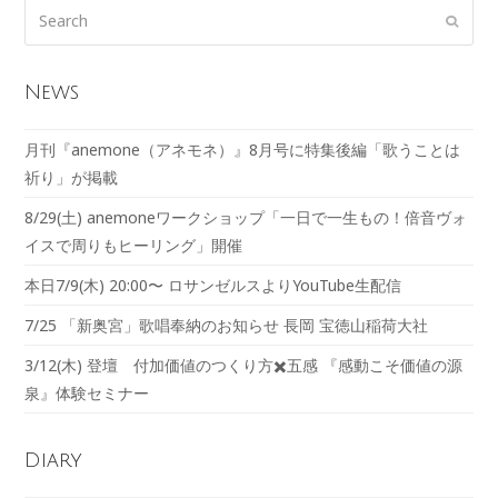
News
月刊『anemone（アネモネ）』8月号に特集後編「歌うことは
祈り」が掲載
8/29(土) anemoneワークショップ「一日で一生もの！倍音ヴォ
イスで周りもヒーリング」開催
本日7/9(木) 20:00〜 ロサンゼルスよりYouTube生配信
7/25 「新奥宮」歌唱奉納のお知らせ 長岡 宝徳山稲荷大社
3/12(木) 登壇 付加価値のつくり方✖️五感 『感動こそ価値の源
泉』体験セミナー
Diary