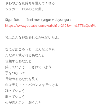
さわやかな気持ちを運んでくれる
シュガー・ロスのこの曲。
Sigur Rós 「Inní mér syngur vitleysingur」
https://www.youtube.com/watch?t=210&v=mLTT3aQshPk
私はこんな解釈をしながら聞いたよ。
＿＿
なにが起ころうと どんなときも
ただ深く繋がれるあなたと
信頼するあなたと
笑っていよう ふざけていよう
手をつないで
目覚めるあなたを見て
心は光を・・・バカンスを見つける
踊っていよう
歌っていよう
心が喜ぶこと 願うこと