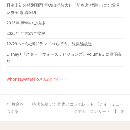
⛩️史上初の特別開門 宝徳山稲荷大社「新奥宮 拝殿」にて 堀澤
麻衣子 歌唱奉納
2026年 新年のご挨拶
2025年 年末のご挨拶
12/29 NHK大河ドラマ『べらぼう』総集編放送！
Disney+『スター・ウォーズ：ビジョンズ』Volume 3 に歌唱参
加
@horisawamaikoさんのツイート
舞台を
時代を越えて 作家とコラボレート 【ナイトミュー
つくる
ジアム・コンサート 】