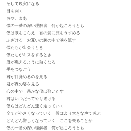
そして現実になる
目を開く
おや、まあ
僕の一番の深い理解者 何が起ころうとも
僕は涙をこらえ 君の髪に顔をうずめる
ふざける お互いの腕の中で涙を流す
僕たちが出会うとき
僕たちがキスをするとき
唇が燃えるように熱くなる
手をつなごう
君が目覚めるのを見る
君が裸の姿を見る
心の中で 愚かな僕は歌いだす
君はいつだってやり遂げる
僕らはどんどん速く走っていく
全てが小さくなっていく 僕はより大きな声で叫ぶ
どんどん難しくなっていく ここを去ることが
僕の一番の深い理解者 何が起ころうとも