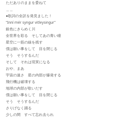
ただありのままを委ねて
＿＿
●歌詞の全訳を発見ました！
“Inní mér syngur vitleysingur”
銀色にきらめく川
全世界を彩る そしてあの青い瞳
星空に一筋の線を残す
僕は願い事をして 目を閉じる
そう そうするんだ
そして それは現実になる
おや、まあ
宇宙の速さ 星の内部が爆発する
飛行機は破壊する
地球の内部が歌いだす
僕は願い事をして 目を閉じる
そう そうするんだ
さりげなく踊る
少しの間 すべて忘れ去られ