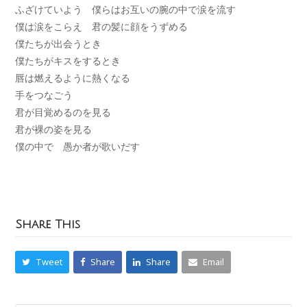
ふざけていよう 僕らはお互いの腕の中で涙を流す
僕は涙をこらえ 君の髪に顔をうずめる
僕たちが出会うとき
僕たちがキスをするとき
唇は燃えるように熱くなる
手をつなごう
君が目覚めるのを見る
君が裸の姿を見る
僕の中で 愚か者が歌いだす
Share This
Tweet
Share
Share
Email