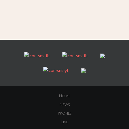
Home
News
Profile
Live