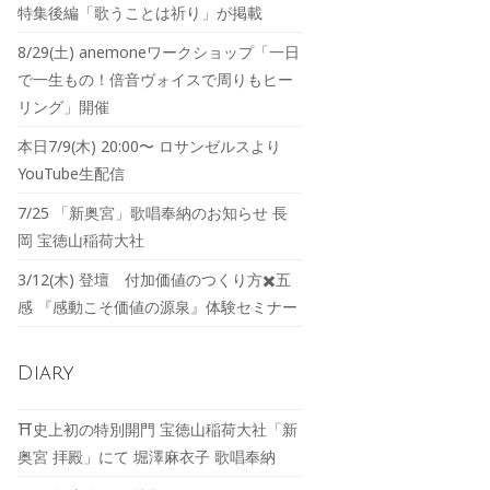
特集後編「歌うことは祈り」が掲載
8/29(土) anemoneワークショップ「一日
で一生もの！倍音ヴォイスで周りもヒー
リング」開催
本日7/9(木) 20:00〜 ロサンゼルスより
YouTube生配信
7/25 「新奥宮」歌唱奉納のお知らせ 長
岡 宝徳山稲荷大社
3/12(木) 登壇 付加価値のつくり方✖️五
感 『感動こそ価値の源泉』体験セミナー
Diary
⛩️史上初の特別開門 宝徳山稲荷大社「新
奥宮 拝殿」にて 堀澤麻衣子 歌唱奉納