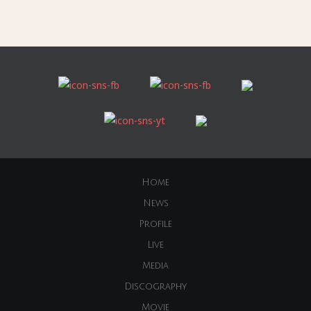
Home
News
Profile
Live
Media
Discography
Movie