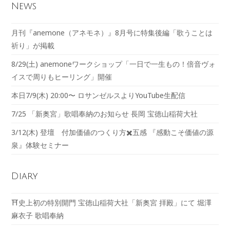
News
月刊『anemone（アネモネ）』8月号に特集後編「歌うことは
祈り」が掲載
8/29(土) anemoneワークショップ「一日で一生もの！倍音ヴォ
イスで周りもヒーリング」開催
本日7/9(木) 20:00〜 ロサンゼルスよりYouTube生配信
7/25 「新奥宮」歌唱奉納のお知らせ 長岡 宝徳山稲荷大社
3/12(木) 登壇 付加価値のつくり方✖️五感 『感動こそ価値の源
泉』体験セミナー
Diary
⛩️史上初の特別開門 宝徳山稲荷大社「新奥宮 拝殿」にて 堀澤
麻衣子 歌唱奉納