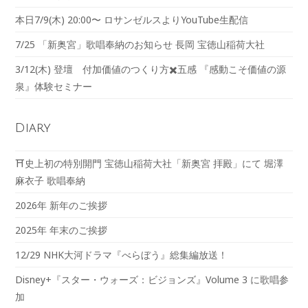
本日7/9(木) 20:00〜 ロサンゼルスよりYouTube生配信
7/25 「新奥宮」歌唱奉納のお知らせ 長岡 宝徳山稲荷大社
3/12(木) 登壇 付加価値のつくり方✖️五感 『感動こそ価値の源
泉』体験セミナー
Diary
⛩️史上初の特別開門 宝徳山稲荷大社「新奥宮 拝殿」にて 堀澤
麻衣子 歌唱奉納
2026年 新年のご挨拶
2025年 年末のご挨拶
12/29 NHK大河ドラマ『べらぼう』総集編放送！
Disney+『スター・ウォーズ：ビジョンズ』Volume 3 に歌唱参
加