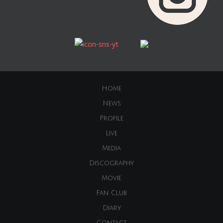
Home
News
Profile
Live
Media
Discography
Movie
Fan Club
Diary
Contact