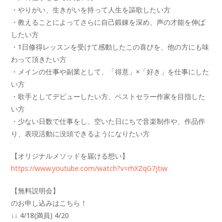
・やりがい、生きがいを持って人生を謳歌したい方
・教えることによってさらに自己鍛錬を深め、声の才能を伸ば
したい方
・1日修得レッスンを受けて感動したこの喜びを、他の方にも味
わって頂きたい方
・メインの仕事や副業として、「得意」×「好き」を仕事にした
い方
・歌手としてデビューしたい方、ベストセラー作家を目指した
い方
・少ない日数で仕事をし、空いた日にちで音楽制作や、作品作
り、表現活動に没頭できるようになりたい方
【オリジナルメソッドを届ける想い】
https://www.youtube.com/watch?v=rhXZqG7jtiw
【無料説明会】
のお申し込みはこちら！
↓↓ 4/18(満員) 4/20