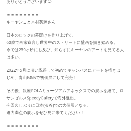
ありがとうございます😊
＝＝＝＝＝＝＝＝
キーヤンこと木村英輝さん
日本のロックの幕開けを作り上げて、
60歳で画家宣言し世界中のストリートに壁画を描き始める。
今では250ヶ所にも及び、知らずにキーヤンのアートを見てる人
は多い。
2022年5月に凄い説得して初めてキャンバスにアートを描きは
じめ、青山B&Bで初個展にして完売！
その後、銀座POLAミュージアムアネックスでの展示を経て、ロ
サンゼルスSpeedyGalleryで海外進出。
今回久しぶりに日本(渋谷)での大個展となる。
迫力満点の展示をぜひ見に来てください！
＝＝＝＝＝＝＝＝