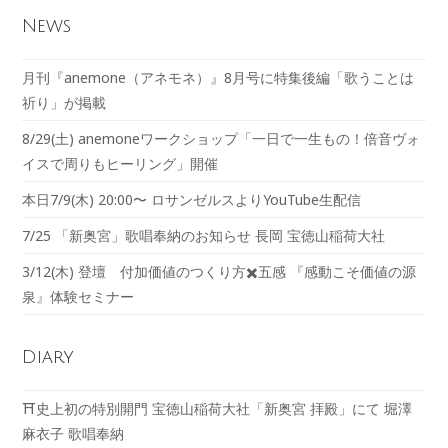
News
月刊『anemone（アネモネ）』8月号に特集後編「歌うことは
祈り」が掲載
8/29(土) anemoneワークショップ「一日で一生もの！倍音ヴォ
イスで周りもヒーリング」開催
本日7/9(木) 20:00〜 ロサンゼルスよりYouTube生配信
7/25 「新奥宮」歌唱奉納のお知らせ 長岡 宝徳山稲荷大社
3/12(木) 登壇 付加価値のつくり方✖️五感 『感動こそ価値の源
泉』体験セミナー
Diary
⛩️史上初の特別開門 宝徳山稲荷大社「新奥宮 拝殿」にて 堀澤
麻衣子 歌唱奉納