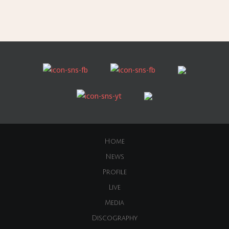
Home
News
Profile
Live
Media
Discography