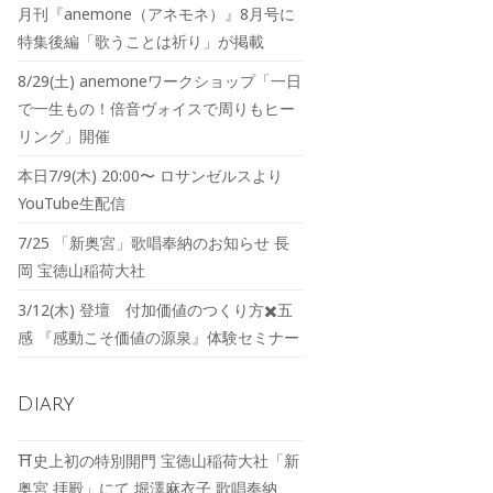
月刊『anemone（アネモネ）』8月号に
特集後編「歌うことは祈り」が掲載
8/29(土) anemoneワークショップ「一日
で一生もの！倍音ヴォイスで周りもヒー
リング」開催
本日7/9(木) 20:00〜 ロサンゼルスより
YouTube生配信
7/25 「新奥宮」歌唱奉納のお知らせ 長
岡 宝徳山稲荷大社
3/12(木) 登壇 付加価値のつくり方✖️五
感 『感動こそ価値の源泉』体験セミナー
Diary
⛩️史上初の特別開門 宝徳山稲荷大社「新
奥宮 拝殿」にて 堀澤麻衣子 歌唱奉納