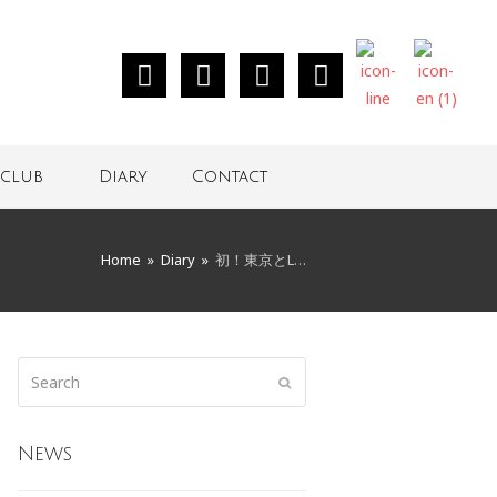
club
Diary
Contact
Home
»
Diary
»
初！東京とL…
News