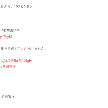
録者さま、100名を超え
麻衣子&前田智洋
Nj-TWyM
、新曲を見逃すことがありません。
hpjkLX-P9brFIhvEgJA
#前田智洋
/ 前田智洋