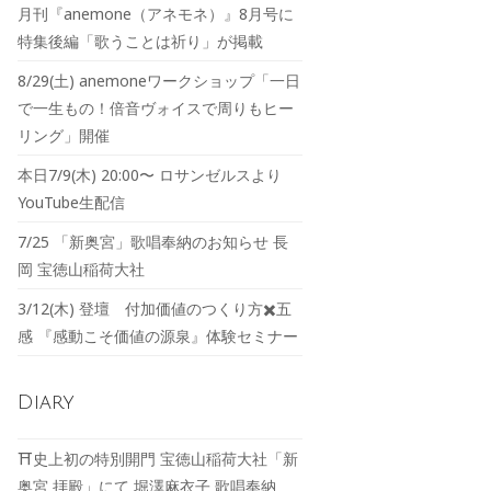
月刊『anemone（アネモネ）』8月号に
特集後編「歌うことは祈り」が掲載
8/29(土) anemoneワークショップ「一日
で一生もの！倍音ヴォイスで周りもヒー
リング」開催
本日7/9(木) 20:00〜 ロサンゼルスより
YouTube生配信
7/25 「新奥宮」歌唱奉納のお知らせ 長
岡 宝徳山稲荷大社
3/12(木) 登壇 付加価値のつくり方✖️五
感 『感動こそ価値の源泉』体験セミナー
Diary
⛩️史上初の特別開門 宝徳山稲荷大社「新
奥宮 拝殿」にて 堀澤麻衣子 歌唱奉納