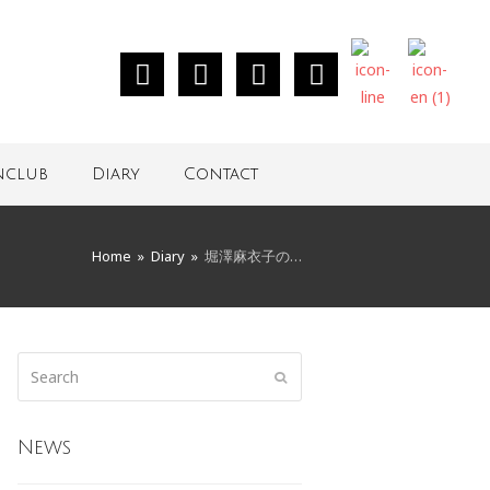
nclub
Diary
Contact
Home
»
Diary
»
堀澤麻衣子の…
News