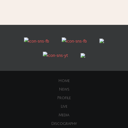
Home
News
Profile
Live
Media
Discography