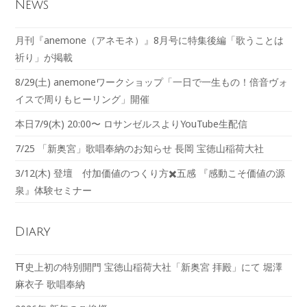
News
月刊『anemone（アネモネ）』8月号に特集後編「歌うことは
祈り」が掲載
8/29(土) anemoneワークショップ「一日で一生もの！倍音ヴォ
イスで周りもヒーリング」開催
本日7/9(木) 20:00〜 ロサンゼルスよりYouTube生配信
7/25 「新奥宮」歌唱奉納のお知らせ 長岡 宝徳山稲荷大社
3/12(木) 登壇 付加価値のつくり方✖️五感 『感動こそ価値の源
泉』体験セミナー
Diary
⛩️史上初の特別開門 宝徳山稲荷大社「新奥宮 拝殿」にて 堀澤
麻衣子 歌唱奉納