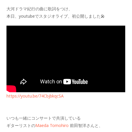
大河ドラマ紀行の曲に歌詞をつけ、
本日、youtubeでスタジオライブ、初公開しました🎤
https://youtu.be/74CbjbkqcSA
いつも一緒にコンサートで共演している
ギターリストの
Maeda Tomohiro
前田智洋さんと、