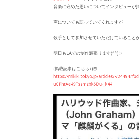
音楽に込めた思いについてインタビューが
声についても語っていてくれますが
歌手として参加させていただけていることが
明日もLAでの制作頑張ります(^^)✨
(掲載記事はこちら↓)📕
https://mikiki.tokyo.jp/articles/-/24494?
uCPhrAe49Tszmzbk6Du-_k44