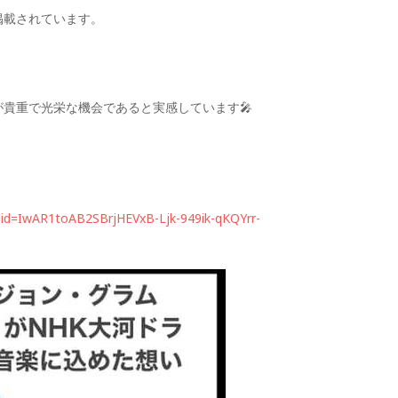
掲載されています。
貴重で光栄な機会であると実感しています🎤
fbclid=IwAR1toAB2SBrjHEVxB-Ljk-949ik-qKQYrr-