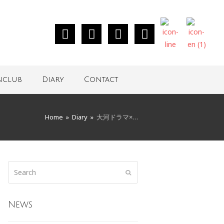
nclub
Diary
Contact
Home
»
Diary
»
大河ドラマ×…
News