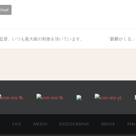
Email
介監督、いつも最大級の刺激を頂いています。
「麒麟がくる」
Live
Media
Discography
Movie
Fan