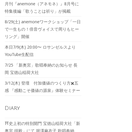
月刊『anemone（アネモネ）』8月号に
特集後編「歌うことは祈り」が掲載
8/29(土) anemoneワークショップ「一日
で一生もの！倍音ヴォイスで周りもヒー
リング」開催
本日7/9(木) 20:00〜 ロサンゼルスより
YouTube生配信
7/25 「新奥宮」歌唱奉納のお知らせ 長
岡 宝徳山稲荷大社
3/12(木) 登壇 付加価値のつくり方✖️五
感 『感動こそ価値の源泉』体験セミナー
Diary
⛩️史上初の特別開門 宝徳山稲荷大社「新
奥宮 拝殿」にて 堀澤麻衣子 歌唱奉納