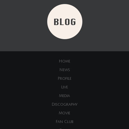
Home
News
Profile
Live
Media
Discography
Movie
Fan Club