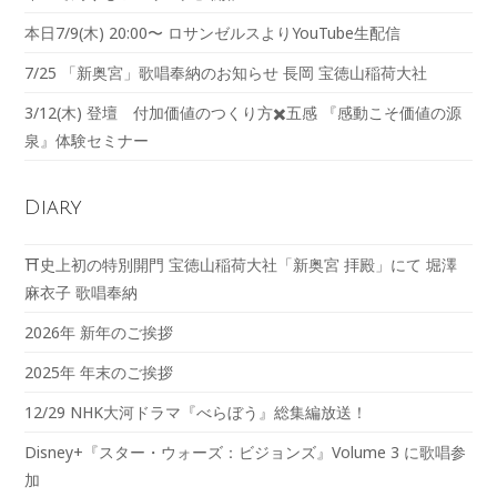
本日7/9(木) 20:00〜 ロサンゼルスよりYouTube生配信
7/25 「新奥宮」歌唱奉納のお知らせ 長岡 宝徳山稲荷大社
3/12(木) 登壇 付加価値のつくり方✖️五感 『感動こそ価値の源
泉』体験セミナー
Diary
⛩️史上初の特別開門 宝徳山稲荷大社「新奥宮 拝殿」にて 堀澤
麻衣子 歌唱奉納
2026年 新年のご挨拶
2025年 年末のご挨拶
12/29 NHK大河ドラマ『べらぼう』総集編放送！
Disney+『スター・ウォーズ：ビジョンズ』Volume 3 に歌唱参
加