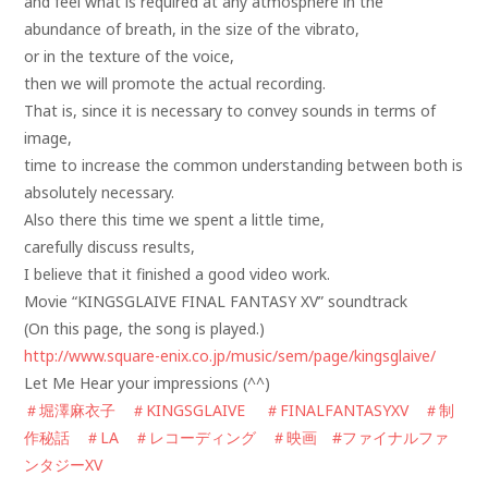
and feel what is required at any atmosphere in the
abundance of breath, in the size of the vibrato,
or in the texture of the voice,
then we will promote the actual recording.
That is, since it is necessary to convey sounds in terms of
image,
time to increase the common understanding between both is
absolutely necessary.
Also there this time we spent a little time,
carefully discuss results,
I believe that it finished a good video work.
Movie “KINGSGLAIVE FINAL FANTASY XV” soundtrack
(On this page, the song is played.)
http://www.square-enix.co.jp/music/sem/page/kingsglaive/
Let Me Hear your impressions (^^)
‪＃‎
堀澤麻衣子‬
‪＃‎
KINGSGLAIVE‬
‪＃‎
FINALFANTASYXV‬
‪＃‎
制
作秘話‬
‪＃‎
LA‬
‪＃‎
レコーディング‬
‪＃‎
映画‬
‪#‎
ファイナルファ
ンタジーXV‬