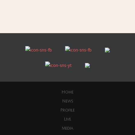
Home
News
Profile
Live
Media