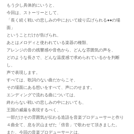
もう少し具体的にいうと、
今回は、ストーリーとして、
「長く続く戦いの悲しみの中において繰り広げられる●●の場
面」
ということだけが告げられ、
あとはメロディと使われている楽器の種類、
アレンジの音の残響感や音色から、どんな雰囲気の声を、
どのような長さで、どんな温度感で求められているかを判断
し、
声で表現します。
すべては、歌詞のない曲だからこそ、
その場面にある想いをすべて、声にのせます。
エンディングで流れる曲については、
終わらない戦いの悲しみの中においても、
王国の威厳を表現するべく、
一部だけその雰囲気が伝わる造語を音楽プロデューサーと作り
４曲全て、息を沢山まぜた「倍音」で歌わせて頂きました。
また、今回の音楽プロデューサーとは、