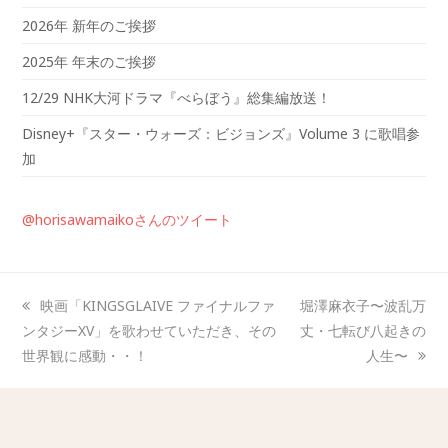
2026年 新年のご挨拶
2025年 年末のご挨拶
12/29 NHK大河ドラマ『べらぼう』総集編放送！
Disney+『スター・ウォーズ：ビジョンズ』Volume 3 に歌唱参
加
@horisawamaikoさんのツイート
映画「KINGSGLAIVE ファイナルファ
堀澤麻衣子〜波乱万
ンタジーXV」を歌わせていただき、その
丈・七転び八起きの
世界観に感動・・！
人生〜