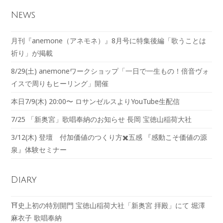
News
月刊『anemone（アネモネ）』8月号に特集後編「歌うことは
祈り」が掲載
8/29(土) anemoneワークショップ「一日で一生もの！倍音ヴォ
イスで周りもヒーリング」開催
本日7/9(木) 20:00〜 ロサンゼルスよりYouTube生配信
7/25 「新奥宮」歌唱奉納のお知らせ 長岡 宝徳山稲荷大社
3/12(木) 登壇 付加価値のつくり方✖️五感 『感動こそ価値の源
泉』体験セミナー
Diary
⛩️史上初の特別開門 宝徳山稲荷大社「新奥宮 拝殿」にて 堀澤
麻衣子 歌唱奉納