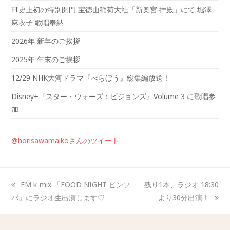
⛩️史上初の特別開門 宝徳山稲荷大社「新奥宮 拝殿」にて 堀澤
麻衣子 歌唱奉納
2026年 新年のご挨拶
2025年 年末のご挨拶
12/29 NHK大河ドラマ『べらぼう』総集編放送！
Disney+『スター・ウォーズ：ビジョンズ』Volume 3 に歌唱参
加
@horisawamaikoさんのツイート
FM k-mix 「FOOD NIGHT ピンソ
残り1本、ラジオ 18:30
バ」にラジオ生出演します♡
より30分出演！