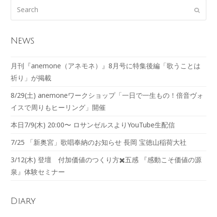
News
月刊『anemone（アネモネ）』8月号に特集後編「歌うことは
祈り」が掲載
8/29(土) anemoneワークショップ「一日で一生もの！倍音ヴォ
イスで周りもヒーリング」開催
本日7/9(木) 20:00〜 ロサンゼルスよりYouTube生配信
7/25 「新奥宮」歌唱奉納のお知らせ 長岡 宝徳山稲荷大社
3/12(木) 登壇 付加価値のつくり方✖️五感 『感動こそ価値の源
泉』体験セミナー
Diary