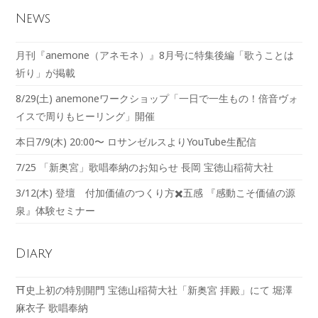
News
月刊『anemone（アネモネ）』8月号に特集後編「歌うことは
祈り」が掲載
8/29(土) anemoneワークショップ「一日で一生もの！倍音ヴォ
イスで周りもヒーリング」開催
本日7/9(木) 20:00〜 ロサンゼルスよりYouTube生配信
7/25 「新奥宮」歌唱奉納のお知らせ 長岡 宝徳山稲荷大社
3/12(木) 登壇 付加価値のつくり方✖️五感 『感動こそ価値の源
泉』体験セミナー
Diary
⛩️史上初の特別開門 宝徳山稲荷大社「新奥宮 拝殿」にて 堀澤
麻衣子 歌唱奉納