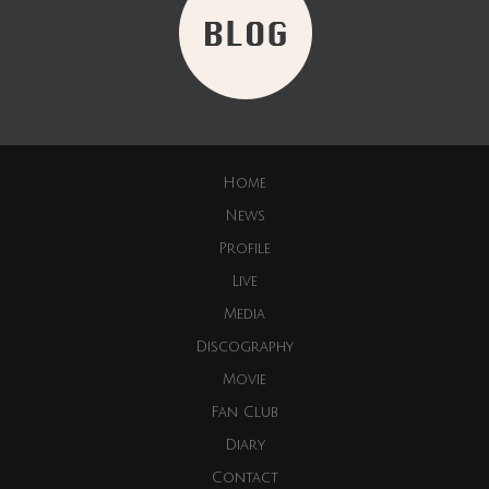
Home
News
Profile
Live
Media
Discography
Movie
Fan Club
Diary
Contact