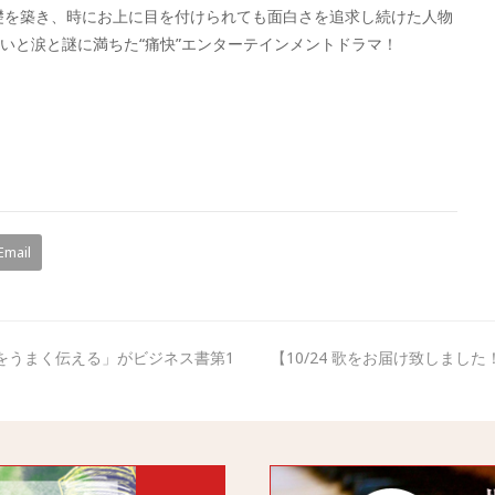
礎を築き、時にお上に目を付けられても面白さを追求し続けた人物
笑いと涙と謎に満ちた“痛快”エンターテインメントドラマ！
Email
をうまく伝える」がビジネス書第1
【10/24 歌をお届け致しまし