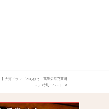
た！】大河ドラマ 「べらぼう～蔦重栄華乃夢噺
～」 特別イベント