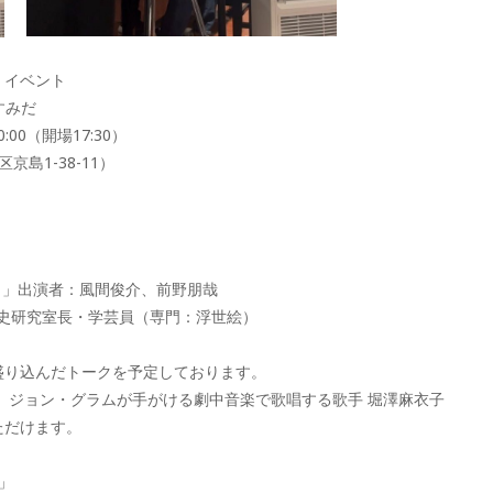
」イベント
すみだ
0:00（開場17:30）
島1-38-11）
～」出演者：風間俊介、前野朋哉
歴史研究室長・学芸員（専門：浮世絵）
盛り込んだトークを予定しております。
、ジョン・グラムが手がける劇中音楽で歌唱する歌手 堀澤麻衣子
ただけます。
」