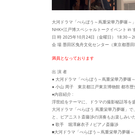
大河ドラマ「べらぼう～蔦重栄華乃夢噺～
NHK×江戸博スペシャルトークイベント in 
日 時 2025年10月24日（金曜日） 18:30～2
会 場 墨田区曳舟文化センター（東京都墨田区京
満員となっております
出 演 者
● 大河ドラマ「べらぼう～蔦重栄華乃夢噺
● 小山 周子 東京都江戸東京博物館 都市
●内容紹介 :
浮世絵をテーマに、ドラマの撮影秘話等を
大河ドラマ「べらぼう 蔦重栄華乃夢噺」で
と、ピアニスト斎藤渉の演奏もお楽しみい
● 歌手 堀澤麻衣子 / ピアノ斎藤渉
■大河ドラマ「べらぼう～蔦重栄華乃夢噺～