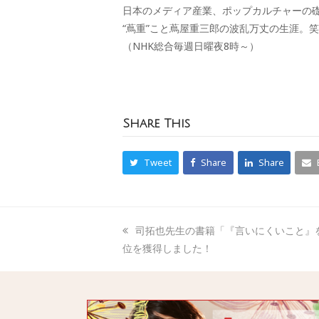
日本のメディア産業、ポップカルチャーの
“蔦重”こと蔦屋重三郎の波乱万丈の生涯。
（NHK総合毎週日曜夜8時～）
Share This
Tweet
Share
Share
司拓也先生の書籍「『言いにくいこと』
位を獲得しました！