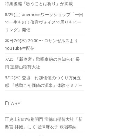
特集後編「歌うことは祈り」が掲載
8/29(土) anemoneワークショップ「一日
で一生もの！倍音ヴォイスで周りもヒー
リング」開催
本日7/9(木) 20:00〜 ロサンゼルスより
YouTube生配信
7/25 「新奥宮」歌唱奉納のお知らせ 長
岡 宝徳山稲荷大社
3/12(木) 登壇 付加価値のつくり方✖️五
感 『感動こそ価値の源泉』体験セミナー
Diary
⛩️史上初の特別開門 宝徳山稲荷大社「新
奥宮 拝殿」にて 堀澤麻衣子 歌唱奉納