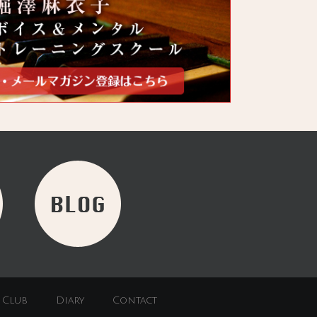
 Club
Diary
Contact