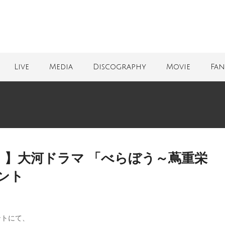
Live
Media
Discography
Movie
Fan
演！】大河ドラマ 「べらぼう～蔦重栄
ント
ントにて、