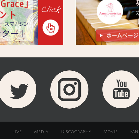
Live
Media
Discography
Movie
Fan