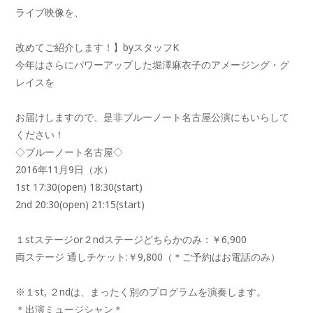
ライブ映像を、
改めてご紹介します！】byスタッフK
今年はさらにパワーアップした堀澤麻衣子のアメージング・グ
レイスを
お届けしますので、是非ブルーノート名古屋公演にもいらして
ください！
◇ブルーノート名古屋◇
2016年11月9日（水）
1st 17:30(open) 18:30(start)
2nd 20:30(open) 21:15(start)
１stステージor２ndステージどちらかのみ：￥6,900
両ステージ 通しチケット:￥9,800（＊ご予約はお電話のみ）
※１st, ２ndは、まったく別のプログラムを演奏します。
＊出演ミュージシャン＊