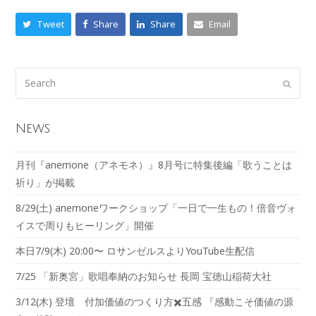
Tweet
Share
Share
Email
News
月刊『anemone（アネモネ）』8月号に特集後編「歌うことは
祈り」が掲載
8/29(土) anemoneワークショップ「一日で一生もの！倍音ヴォ
イスで周りもヒーリング」開催
本日7/9(木) 20:00〜 ロサンゼルスよりYouTube生配信
7/25 「新奥宮」歌唱奉納のお知らせ 長岡 宝徳山稲荷大社
3/12(木) 登壇 付加価値のつくり方✖️五感 『感動こそ価値の源