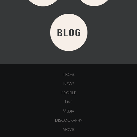
Home
News
Profile
Live
Media
Discography
Movie