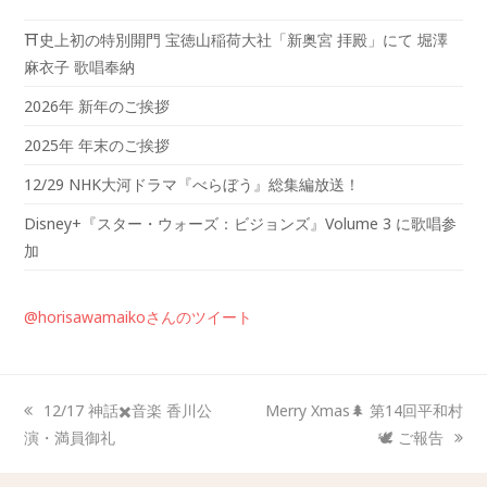
⛩️史上初の特別開門 宝徳山稲荷大社「新奥宮 拝殿」にて 堀澤
麻衣子 歌唱奉納
2026年 新年のご挨拶
2025年 年末のご挨拶
12/29 NHK大河ドラマ『べらぼう』総集編放送！
Disney+『スター・ウォーズ：ビジョンズ』Volume 3 に歌唱参
加
@horisawamaikoさんのツイート
12/17 神話✖️音楽 香川公
Merry Xmas🌲 第14回平和村
演・満員御礼
🕊️ ご報告