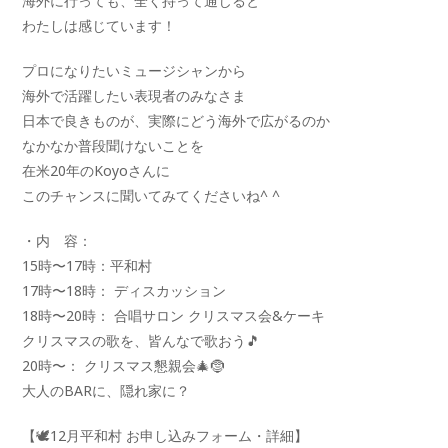
海外に行っても、全く持って通じると
わたしは感じています！
プロになりたいミュージシャンから
海外で活躍したい表現者のみなさま
日本で良きものが、実際にどう海外で広がるのか
なかなか普段聞けないことを
在米20年のKoyoさんに
このチャンスに聞いてみてくださいね^ ^
・内 容：
15時〜17時：平和村
17時〜18時： ディスカッション
18時〜20時： 合唱サロン クリスマス会&ケーキ
クリスマスの歌を、皆んなで歌おう🎵
20時〜： クリスマス懇親会🎄🤶
大人のBARに、隠れ家に？
【🕊12月平和村 お申し込みフォーム・詳細】