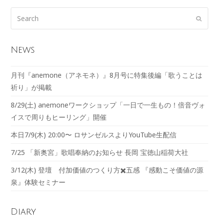
News
月刊『anemone（アネモネ）』8月号に特集後編「歌うことは
祈り」が掲載
8/29(土) anemoneワークショップ「一日で一生もの！倍音ヴォ
イスで周りもヒーリング」開催
本日7/9(木) 20:00〜 ロサンゼルスよりYouTube生配信
7/25 「新奥宮」歌唱奉納のお知らせ 長岡 宝徳山稲荷大社
3/12(木) 登壇 付加価値のつくり方✖️五感 『感動こそ価値の源
泉』体験セミナー
Diary