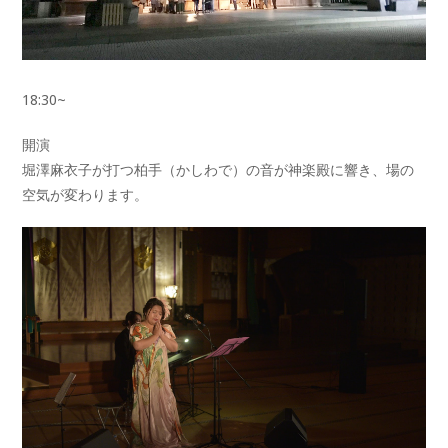
18:30~
開演
堀澤麻衣子が打つ柏手（かしわで）の音が神楽殿に響き、場の
空気が変わります。