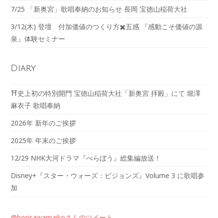
7/25 「新奥宮」歌唱奉納のお知らせ 長岡 宝徳山稲荷大社
3/12(木) 登壇 付加価値のつくり方✖️五感 『感動こそ価値の源
泉』体験セミナー
Diary
⛩️史上初の特別開門 宝徳山稲荷大社「新奥宮 拝殿」にて 堀澤
麻衣子 歌唱奉納
2026年 新年のご挨拶
2025年 年末のご挨拶
12/29 NHK大河ドラマ『べらぼう』総集編放送！
Disney+『スター・ウォーズ：ビジョンズ』Volume 3 に歌唱参
加
@horisawamaikoさんのツイート