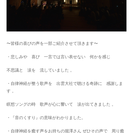
〜皆様の喜びの声を一部ご紹介させて頂きます〜
・悲しみや 喜び 一言では言い表せない 何かを感じ
不思議と 涙を 流していました 。
・自律神経が整う歌声を 出雲大社で聴ける奇跡に 感謝しま
す 。
瞑想ソングの時 歌声が心に響いて 涙が出てきました 。
・『音のくすり』の意味がわかりました。
・自律神経を癒す声をお持ちの堀澤さん ぜひその声で 周り癒