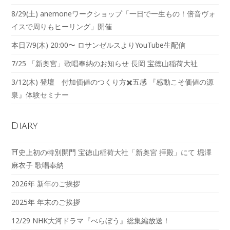
8/29(土) anemoneワークショップ「一日で一生もの！倍音ヴォ
イスで周りもヒーリング」開催
本日7/9(木) 20:00〜 ロサンゼルスよりYouTube生配信
7/25 「新奥宮」歌唱奉納のお知らせ 長岡 宝徳山稲荷大社
3/12(木) 登壇 付加価値のつくり方✖️五感 『感動こそ価値の源
泉』体験セミナー
Diary
⛩️史上初の特別開門 宝徳山稲荷大社「新奥宮 拝殿」にて 堀澤
麻衣子 歌唱奉納
2026年 新年のご挨拶
2025年 年末のご挨拶
12/29 NHK大河ドラマ『べらぼう』総集編放送！