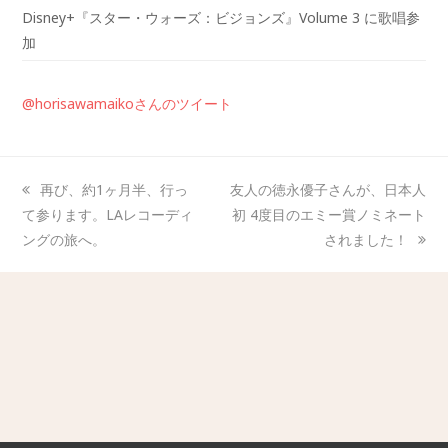
Disney+『スター・ウォーズ：ビジョンズ』Volume 3 に歌唱参
加
@horisawamaikoさんのツイート
再び、約1ヶ月半、行っ
友人の徳永優子さんが、日本人
て参ります。LAレコーディ
初 4度目のエミー賞ノミネート
ングの旅へ。
されました！