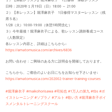
日時：2020年１月19日（日）18:00 ～ 21:00
２）【本レッスン】堀澤麻衣子 1日修得マスターレッスン（残
席５名）
1/28（火）10:00-19:00（休憩1時間含む）
３）今年最後！堀澤麻衣子による、歌レッスン講師養成コース
（人数限定）
各レッスン内容と、詳細はこちらから↓
https://amatomusica.com/archiv
es/6836
お問い合わせ：ご興味のある方に説明会を開催しております。
こちらから、ご都合のよいお日にちをお知らせ下さいませ↓
https://amatomusica.com/202002
-trainer-training-courses
#堀澤麻衣子
#maikohorisawa
#司拓也
#1万人の第九
#tbs
#ボ
イストレーニング
#ソプラノ
#アルト
#歌い方
#堀澤麻衣子ボイ
スメンタルトレーニングスクール