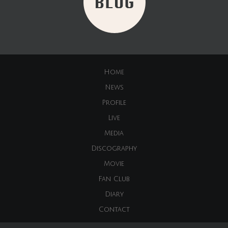
Home
News
Profile
Live
Media
Discography
Movie
Fan Club
Diary
Contact