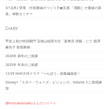
3/12(木) 登壇 付加価値のつくり方✖️五感 『感動こそ価値の源
泉』体験セミナー
Diary
⛩️史上初の特別開門 宝徳山稲荷大社「新奥宮 拝殿」にて 堀澤
麻衣子 歌唱奉納
2026年 新年のご挨拶
2025年 年末のご挨拶
12/29 NHK大河ドラマ『べらぼう』総集編放送！
Disney+『スター・ウォーズ：ビジョンズ』Volume 3 に歌唱参
加
@horisawamaikoさんのツイート