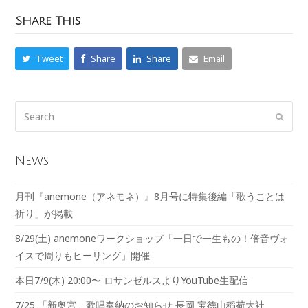
Share This
Tweet
Share
Share
Email
News
月刊『anemone（アネモネ）』8月号に特集後編「歌うことは
祈り」が掲載
8/29(土) anemoneワークショップ「一日で一生もの！倍音ヴォ
イスで周りもヒーリング」開催
本日7/9(木) 20:00〜 ロサンゼルスよりYouTube生配信
7/25 「新奥宮」歌唱奉納のお知らせ 長岡 宝徳山稲荷大社