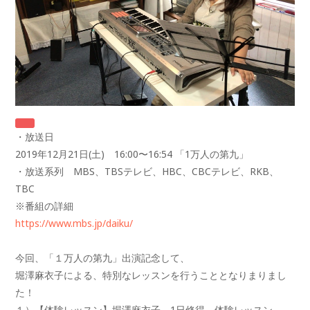
・放送日
2019年12月21日(土) 16:00〜16:54 「1万人の第九」
・放送系列 MBS、TBSテレビ、HBC、CBCテレビ、RKB、
TBC
※番組の詳細
https://www.mbs.jp/daiku/
今回、「１万人の第九」出演記念して、
堀澤麻衣子による、特別なレッスンを行うこととなりまりまし
た！
１）【体験レッスン】堀澤麻衣子 1日修得 体験レッスン