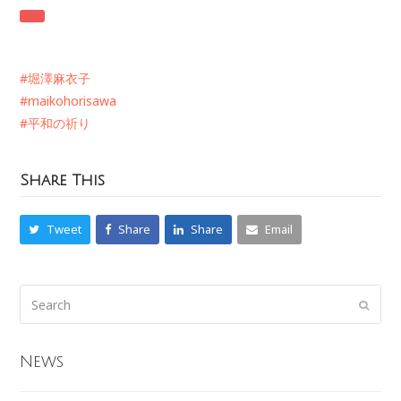
#堀澤麻衣子
#maikohorisawa
#平和の祈り
Share This
Tweet
Share
Share
Email
News