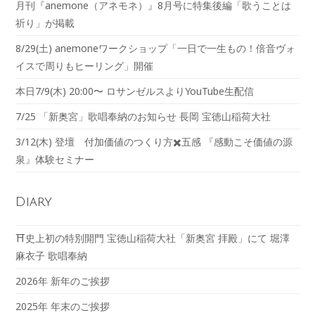
月刊『anemone（アネモネ）』8月号に特集後編「歌うことは
祈り」が掲載
8/29(土) anemoneワークショップ「一日で一生もの！倍音ヴォ
イスで周りもヒーリング」開催
本日7/9(木) 20:00〜 ロサンゼルスよりYouTube生配信
7/25 「新奥宮」歌唱奉納のお知らせ 長岡 宝徳山稲荷大社
3/12(木) 登壇 付加価値のつくり方✖️五感 『感動こそ価値の源
泉』体験セミナー
Diary
⛩️史上初の特別開門 宝徳山稲荷大社「新奥宮 拝殿」にて 堀澤
麻衣子 歌唱奉納
2026年 新年のご挨拶
2025年 年末のご挨拶