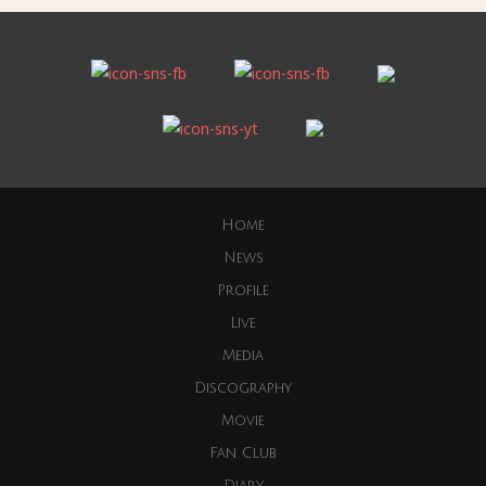
Home
News
Profile
Live
Media
Discography
Movie
Fan Club
Diary