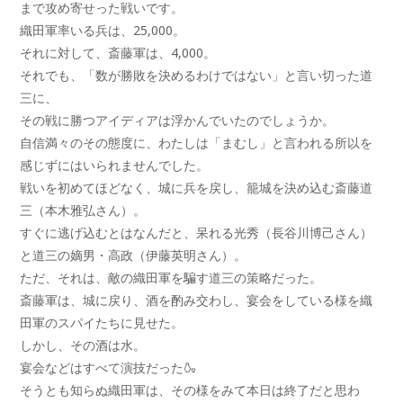
まで攻め寄せった戦いです。
織田軍率いる兵は、25,000。
それに対して、斎藤軍は、4,000。
それでも、「数が勝敗を決めるわけではない」と言い切った道
三に、
その戦に勝つアイディアは浮かんでいたのでしょうか。
自信満々のその態度に、わたしは「まむし」と言われる所以を
感じずにはいられませんでした。
戦いを初めてほどなく、城に兵を戻し、籠城を決め込む斎藤道
三（本木雅弘さん）。
すぐに逃げ込むとはなんだと、呆れる光秀（長谷川博己さん）
と道三の嫡男・高政（伊藤英明さん）。
ただ、それは、敵の織田軍を騙す道三の策略だった。
斎藤軍は、城に戻り、酒を酌み交わし、宴会をしている様を織
田軍のスパイたちに見せた。
しかし、その酒は水。
宴会などはすべて演技だった🍶
そうとも知らぬ織田軍は、その様をみて本日は終了だと思わ