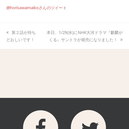
@horisawamaikoさんのツイート
第２話が待ち
本日、1/29(水)にNHK大河ドラマ『麒麟が
どおしいです！
くる』サントラが発売になりました！