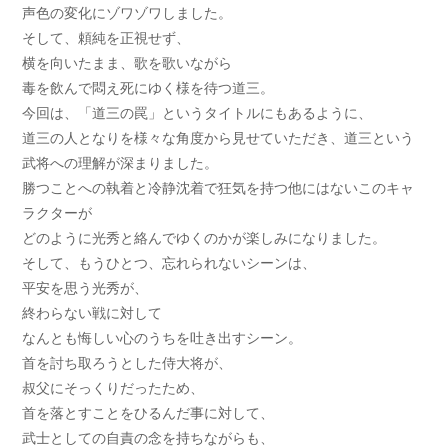
声色の変化にゾワゾワしました。
そして、頼純を正視せず、
横を向いたまま、歌を歌いながら
毒を飲んで悶え死にゆく様を待つ道三。
今回は、「道三の罠」というタイトルにもあるように、
道三の人となりを様々な角度から見せていただき、道三という
武将への理解が深まりました。
勝つことへの執着と冷静沈着で狂気を持つ他にはないこのキャ
ラクターが
どのように光秀と絡んでゆくのかが楽しみになりました。
そして、もうひとつ、忘れられないシーンは、
平安を思う光秀が、
終わらない戦に対して
なんとも悔しい心のうちを吐き出すシーン。
首を討ち取ろうとした侍大将が、
叔父にそっくりだったため、
首を落とすことをひるんだ事に対して、
武士としての自責の念を持ちながらも、