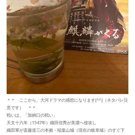
＊＊ ここから、大河ドラマの感想になります(^^)（ネタバレ注
意です） ＊＊
戦いは、「加納口の戦い」
天文十六年（1547年）織田信秀が美濃へ侵攻し
織田軍が斎藤道三の本拠・稲葉山城（現在の岐阜城）のすぐ下