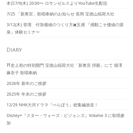
本日7/9(木) 20:00〜 ロサンゼルスよりYouTube生配信
7/25 「新奥宮」歌唱奉納のお知らせ 長岡 宝徳山稲荷大社
3/12(木) 登壇 付加価値のつくり方✖️五感 『感動こそ価値の源
泉』体験セミナー
Diary
⛩️史上初の特別開門 宝徳山稲荷大社「新奥宮 拝殿」にて 堀澤
麻衣子 歌唱奉納
2026年 新年のご挨拶
2025年 年末のご挨拶
12/29 NHK大河ドラマ『べらぼう』総集編放送！
Disney+『スター・ウォーズ：ビジョンズ』Volume 3 に歌唱参
加