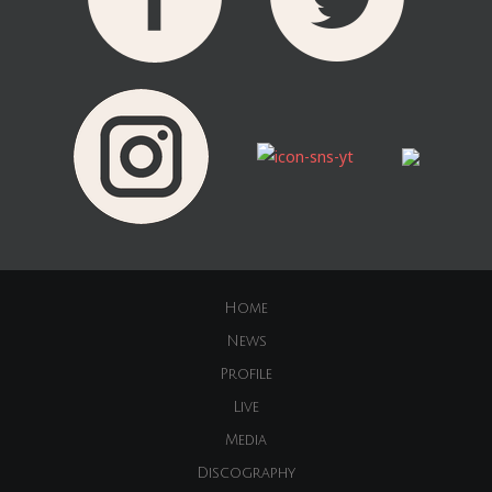
Home
News
Profile
Live
Media
Discography