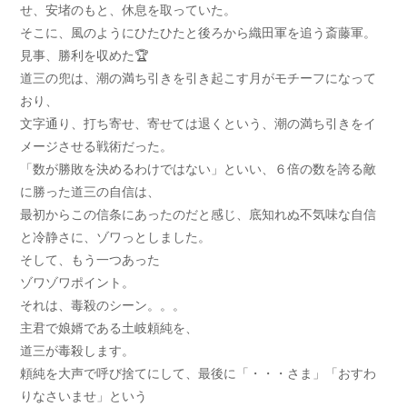
せ、安堵のもと、休息を取っていた。
そこに、風のようにひたひたと後ろから織田軍を追う斎藤軍。
見事、勝利を収めた🏆
道三の兜は、潮の満ち引きを引き起こす月がモチーフになって
おり、
文字通り、打ち寄せ、寄せては退くという、潮の満ち引きをイ
メージさせる戦術だった。
「数が勝敗を決めるわけではない」といい、６倍の数を誇る敵
に勝った道三の自信は、
最初からこの信条にあったのだと感じ、底知れぬ不気味な自信
と冷静さに、ゾワっとしました。
そして、もう一つあった
ゾワゾワポイント。
それは、毒殺のシーン。。。
主君で娘婿である土岐頼純を、
道三が毒殺します。
頼純を大声で呼び捨てにして、最後に「・・・さま」「おすわ
りなさいませ」という