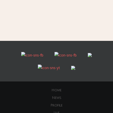
Home
News
Profile