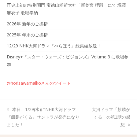
⛩️史上初の特別開門 宝徳山稲荷大社「新奥宮 拝殿」にて 堀澤
麻衣子 歌唱奉納
2026年 新年のご挨拶
2025年 年末のご挨拶
12/29 NHK大河ドラマ『べらぼう』総集編放送！
Disney+『スター・ウォーズ：ビジョンズ』Volume 3 に歌唱参
加
@horisawamaikoさんのツイート
本日、1/29(水)にNHK大河ドラマ
大河ドラマ「麒麟が
『麒麟がくる』サントラが発売になり
くる」の第3話の感
ました！
想