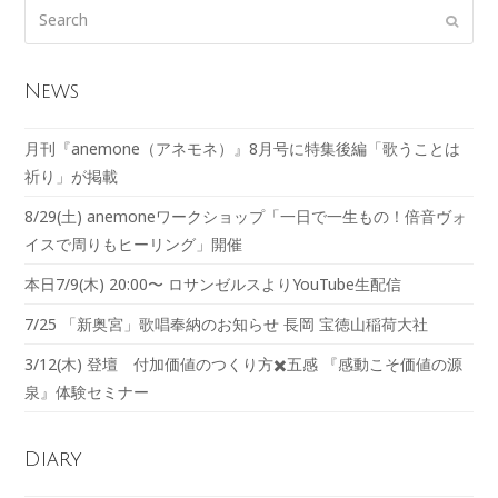
News
月刊『anemone（アネモネ）』8月号に特集後編「歌うことは
祈り」が掲載
8/29(土) anemoneワークショップ「一日で一生もの！倍音ヴォ
イスで周りもヒーリング」開催
本日7/9(木) 20:00〜 ロサンゼルスよりYouTube生配信
7/25 「新奥宮」歌唱奉納のお知らせ 長岡 宝徳山稲荷大社
3/12(木) 登壇 付加価値のつくり方✖️五感 『感動こそ価値の源
泉』体験セミナー
Diary