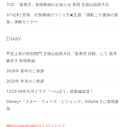
7/25 「新奥宮」歌唱奉納のお知らせ 長岡 宝徳山稲荷大社
3/12(木) 登壇 付加価値のつくり方✖️五感 『感動こそ価値の源
泉』体験セミナー
Diary
⛩️史上初の特別開門 宝徳山稲荷大社「新奥宮 拝殿」にて 堀澤
麻衣子 歌唱奉納
2026年 新年のご挨拶
2025年 年末のご挨拶
12/29 NHK大河ドラマ『べらぼう』総集編放送！
Disney+『スター・ウォーズ：ビジョンズ』Volume 3 に歌唱参
加
@horisawamaikoさんのツイート