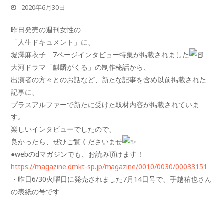
2020年6月30日
昨日発売の週刊女性の
「人生ドキュメント」に、
堀澤麻衣子 7ページインタビュー特集が掲載されました
大河ドラマ「麒麟がくる」の制作秘話から、
出演者の方々とのお話など、新たな記事を含め以前掲載された
記事に、
プラスアルファーで新たに受けた取材内容が掲載されていま
す。
楽しいインタビューでしたので、
良かったら、ぜひご覧くださいませ
●webのdマガジンでも、お読み頂けます！
https://magazine.dmkt-sp.jp/magazine/0010/0030/00033151
・昨日6/30火曜日に発売されました7月14日号で、手越祐也さん
の表紙の号です