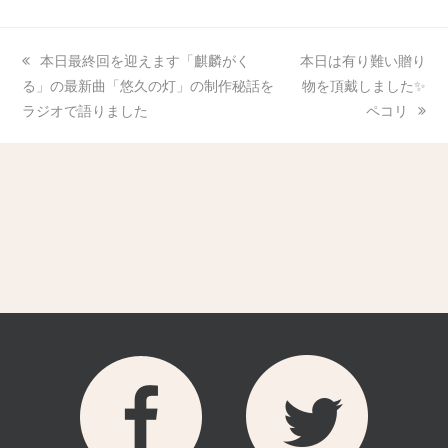
本日最終回を迎えます「麒麟がく
本日は有り難い贈り
る」の最新曲「悠久の灯」の制作秘話を
物を頂戴しました✨
ラジオで語りました
ペコリ