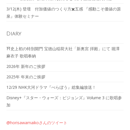
3/12(木) 登壇 付加価値のつくり方✖️五感 『感動こそ価値の源
泉』体験セミナー
Diary
⛩️史上初の特別開門 宝徳山稲荷大社「新奥宮 拝殿」にて 堀澤
麻衣子 歌唱奉納
2026年 新年のご挨拶
2025年 年末のご挨拶
12/29 NHK大河ドラマ『べらぼう』総集編放送！
Disney+『スター・ウォーズ：ビジョンズ』Volume 3 に歌唱参
加
@horisawamaikoさんのツイート