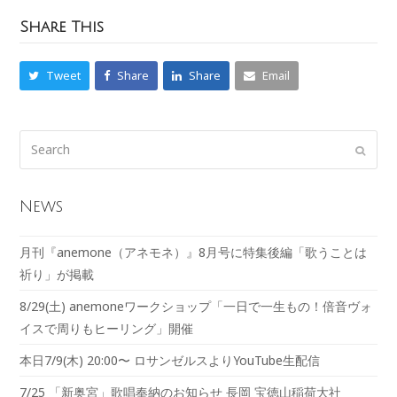
Share This
Tweet
Share
Share
Email
News
月刊『anemone（アネモネ）』8月号に特集後編「歌うことは
祈り」が掲載
8/29(土) anemoneワークショップ「一日で一生もの！倍音ヴォ
イスで周りもヒーリング」開催
本日7/9(木) 20:00〜 ロサンゼルスよりYouTube生配信
7/25 「新奥宮」歌唱奉納のお知らせ 長岡 宝徳山稲荷大社