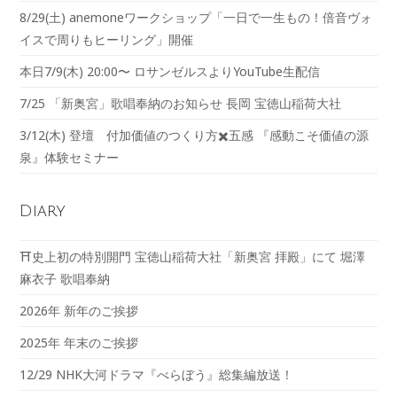
8/29(土) anemoneワークショップ「一日で一生もの！倍音ヴォ
イスで周りもヒーリング」開催
本日7/9(木) 20:00〜 ロサンゼルスよりYouTube生配信
7/25 「新奥宮」歌唱奉納のお知らせ 長岡 宝徳山稲荷大社
3/12(木) 登壇 付加価値のつくり方✖️五感 『感動こそ価値の源
泉』体験セミナー
Diary
⛩️史上初の特別開門 宝徳山稲荷大社「新奥宮 拝殿」にて 堀澤
麻衣子 歌唱奉納
2026年 新年のご挨拶
2025年 年末のご挨拶
12/29 NHK大河ドラマ『べらぼう』総集編放送！