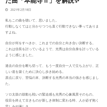
た曲「本能寺Ⅱ」を解説✨ ‬
2021年2月18日
私もこの曲を聴いて、思いました。
‪行動しなくてはと分かりつつも直ぐ行動できない事ってありま
すよね。
自分が何をすべきか、これまでの自分と向き合い決断する。
これは信長を討っているようで、光秀は自分自身を討っている
ように感じました。
過去の自分を断ち切って、もう一度自分一人で立ち上がり、正
しい道を築くために決心し歩き始める。
原点に戻り、苦悩の末、決断する光秀の本当の強さを感じまし
た。‬
‪ソロ太鼓の鼓動も戦いの緊迫感も光秀の心象風景そのもの。
役目を終えて古きものが新しき体制に変わる時、人が必ず抱く
悲しみや淋しさ。