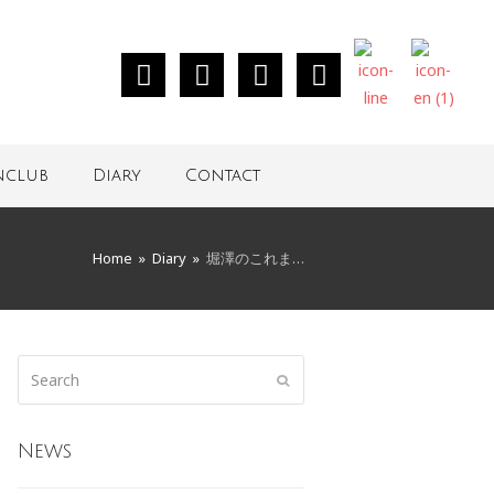
nclub
Diary
Contact
Home
»
Diary
»
堀澤のこれま…
News