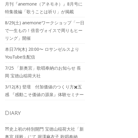
月刊『anemone（アネモネ）』8月号に
特集後編「歌うことは祈り」が掲載
8/29(土) anemoneワークショップ「一日
で一生もの！倍音ヴォイスで周りもヒー
リング」開催
本日7/9(木) 20:00〜 ロサンゼルスより
YouTube生配信
7/25 「新奥宮」歌唱奉納のお知らせ 長
岡 宝徳山稲荷大社
3/12(木) 登壇 付加価値のつくり方✖️五
感 『感動こそ価値の源泉』体験セミナー
Diary
⛩️史上初の特別開門 宝徳山稲荷大社「新
奥宮 拝殿」にて 堀澤麻衣子 歌唱奉納