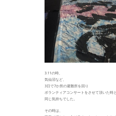
3.11の時、
気仙沼など、
3日で7か所の避難所を回り
ボランティアコンサートをさせて頂いた時
同じ気持ちでした。
その時は、