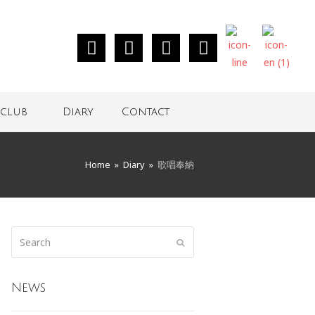
club
Diary
Contact
Home
»
Diary
»
歌唱奉納
News