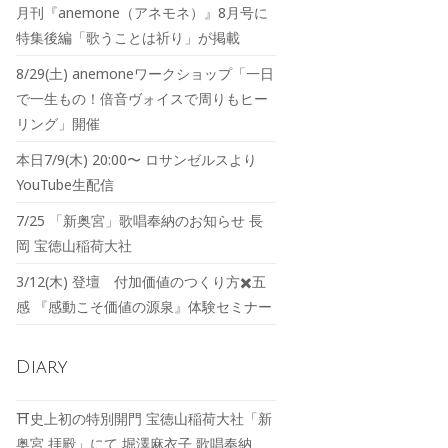
月刊『anemone（アネモネ）』8月号に
特集後編「歌うことは祈り」が掲載
8/29(土) anemoneワークショップ「一日
で一生もの！倍音ヴォイスで周りもヒー
リング」開催
本日7/9(木) 20:00〜 ロサンゼルスより
YouTube生配信
7/25 「新奥宮」歌唱奉納のお知らせ 長
岡 宝徳山稲荷大社
3/12(木) 登壇 付加価値のつくり方✖️五
感 『感動こそ価値の源泉』体験セミナー
Diary
⛩️史上初の特別開門 宝徳山稲荷大社「新
奥宮 拝殿」にて 堀澤麻衣子 歌唱奉納