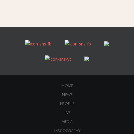
Home
News
Profile
Live
Media
Discography