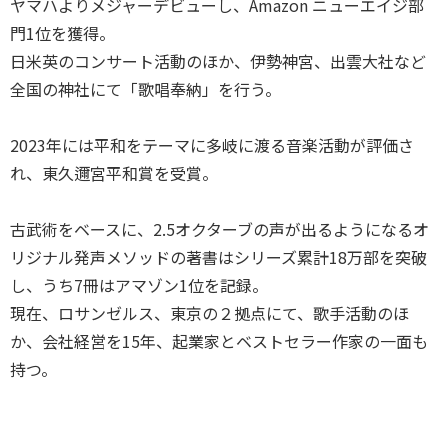
ヤマハよりメジャーデビューし、Amazon ニューエイジ部
門1位を獲得。
日米英のコンサート活動のほか、伊勢神宮、出雲大社など
全国の神社にて「歌唱奉納」を行う。
2023年には平和をテーマに多岐に渡る音楽活動が評価さ
れ、東久邇宮平和賞を受賞。
古武術をベースに、2.5オクターブの声が出るようになるオ
リジナル発声メソッドの著書はシリーズ累計18万部を突破
し、うち7冊はアマゾン1位を記録。
現在、ロサンゼルス、東京の２拠点にて、歌手活動のほ
か、会社経営を15年、起業家とベストセラー作家の一面も
持つ。