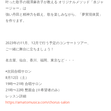
叶った歌手の堀澤麻衣子が教える オリジナルメソッド「水ジャ
ージャー」は
強い丹田と精神力を鍛え、歌を楽しみながら、「夢実現体質」
を作ります。
2023年の11月、12月で行う予定のコンサートツアー、
ご一緒に舞台に立ちましょう！
名古屋、仙台、香川、福岡、東京など・・・
◉次回合唱サロン
8月12日（土）
19時〜21時 合唱サロン
21時〜22時 懇親会 (※希望者のみ）
レッスン詳細
https://amatomusica.com/chorus-salon