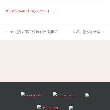
@horisawamaikoさんのツイート
8/11(祝）平和村 in 仙台 初開催
世界に繋がる音楽