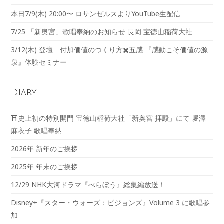
本日7/9(木) 20:00〜 ロサンゼルスよりYouTube生配信
7/25 「新奥宮」歌唱奉納のお知らせ 長岡 宝徳山稲荷大社
3/12(木) 登壇 付加価値のつくり方✖️五感 『感動こそ価値の源
泉』体験セミナー
Diary
⛩️史上初の特別開門 宝徳山稲荷大社「新奥宮 拝殿」にて 堀澤
麻衣子 歌唱奉納
2026年 新年のご挨拶
2025年 年末のご挨拶
12/29 NHK大河ドラマ『べらぼう』総集編放送！
Disney+『スター・ウォーズ：ビジョンズ』Volume 3 に歌唱参
加