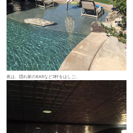
夜は、隠れ家のBARなど3軒をはしご。