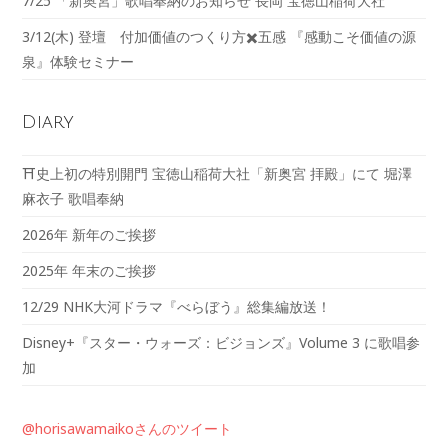
7/25 「新奥宮」歌唱奉納のお知らせ 長岡 宝徳山稲荷大社
3/12(木) 登壇 付加価値のつくり方✖️五感 『感動こそ価値の源
泉』体験セミナー
Diary
⛩️史上初の特別開門 宝徳山稲荷大社「新奥宮 拝殿」にて 堀澤
麻衣子 歌唱奉納
2026年 新年のご挨拶
2025年 年末のご挨拶
12/29 NHK大河ドラマ『べらぼう』総集編放送！
Disney+『スター・ウォーズ：ビジョンズ』Volume 3 に歌唱参
加
@horisawamaikoさんのツイート