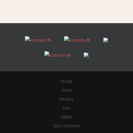
Home
News
Profile
Live
Media
Discography