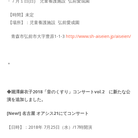
・７月１日(日) 児童養護施設 弘前愛成園
【時間】未定
【場所】：児童養護施設 弘前愛成園
青森市弘前市大字豊原1-1-3
http://www.sh-aiseien.jp/aiseien/
＊
◆堀澤麻衣子2018「音のくすり」コンサートvol.2 に新たな公
演を追加しました。
[New!] 名古屋 オアシス21にてコンサート
【日時】：2018年 7月25日（水）/17時開演