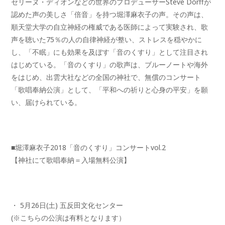
セリーヌ・ディオンなどの世界のプロデューサーSteve Dorffが
認めた声の美しさ「倍音」を持つ堀澤麻衣子の声。そ
の声は、
順天堂大学の自立神経の権威である医師によって実験され
、歌
声を聴いた75％の人の自律神経が整い、ストレスを穏やかに
し、「不眠」にも効果を及ぼす「音のくすり」として注目され
はじ
めている。「音のくすり」の歌声は、
ブルーノートや海外
をはじめ、出雲大社などの全国の神社で、無償のコンサート
「歌唱奉納公演」
として、「平和への祈りと心身の平安」を願
い、届けられている。
■堀澤麻衣子2018「音のくすり」コンサートvol.2
【神社にて歌唱奉納＝入場無料公演】
・ 5月26日(土) 五反田文化センター
(※こちらの公演は有料となります）