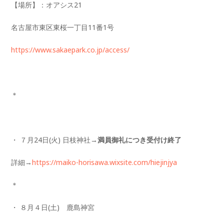
【場所】：オアシス21
名古屋市東区東桜一丁目11番1号
https://www.sakaepark.co.jp/access/
＊
・ ７月24日(火) 日枝神社→
満員御礼につき受付け終了
詳細→
https://maiko-horisawa.wixsite.com/hiejinjya
＊
・ ８月４日(土) 鹿島神宮