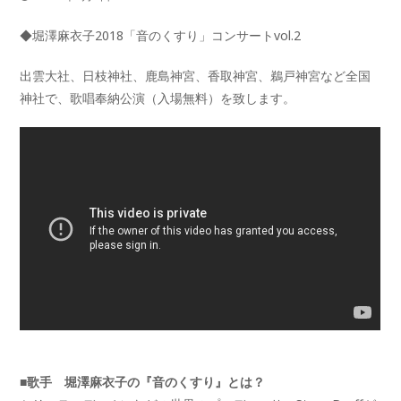
◆堀澤麻衣子2018「音のくすり」コンサートvol.2
出雲大社、日枝神社、鹿島神宮、香取神宮、鵜戸神宮など全国
神社で、歌唱奉納公演（入場無料）を致します。
■歌手 堀澤麻衣子の『音のくすり』とは？