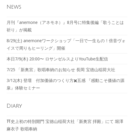
News
月刊『anemone（アネモネ）』8月号に特集後編「歌うことは
祈り」が掲載
8/29(土) anemoneワークショップ「一日で一生もの！倍音ヴォ
イスで周りもヒーリング」開催
本日7/9(木) 20:00〜 ロサンゼルスよりYouTube生配信
7/25 「新奥宮」歌唱奉納のお知らせ 長岡 宝徳山稲荷大社
3/12(木) 登壇 付加価値のつくり方✖️五感 『感動こそ価値の源
泉』体験セミナー
Diary
⛩️史上初の特別開門 宝徳山稲荷大社「新奥宮 拝殿」にて 堀澤
麻衣子 歌唱奉納