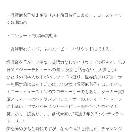
・堀澤麻衣子withギタリスト前田智洋による、アコースティッ
ク歌唱動画
・コンサート/歌唱奉納動画
・堀澤麻衣子スペシャルムービー「ハリウッドにほえろ」
堀澤麻衣子が、アポなし英語力なしでハリウッドで掴んだ、100
日間メジャーデビューへの道 。英語も話せない、人脈もない
ひとりの日本人歌手がハリウッドへ渡り、世界的プロデューサ
ーを探す旅に出た！いかにして彼女（堀澤麻衣子）は、ホイッ
トニー・
ヒューストンのプロデューサーでもあり、グラミー賞3
度ノミネートのベテランプロデューサーのスティーブ・ドーフ
に出逢い、ヤマ
ハからメジャーデビューを果たしたのか？！
笑いあり、涙あり、、、前代未聞の”電波少年的!? シンデレラス
トーリー”
夢を諦めがちな時代ですが、なんの武器も持たず、チャレンジ