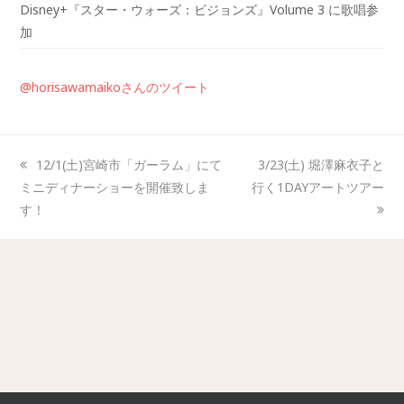
Disney+『スター・ウォーズ：ビジョンズ』Volume 3 に歌唱参
加
@horisawamaikoさんのツイート
12/1(土)宮崎市「ガーラム」にて
3/23(土) 堀澤麻衣子と
ミニディナーショーを開催致しま
行く1DAYアートツアー
す！