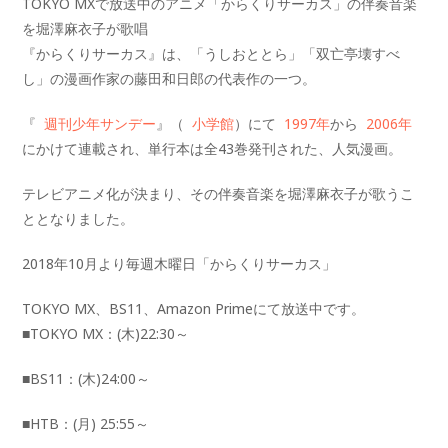
TOKYO MXで放送中のアニメ「からくりサーカス」の伴奏音楽
を堀澤麻衣子が歌唱
『からくりサーカス』は、「うしおととら」「双亡亭壊すべ
し」の漫画作家の藤田和日郎の代表作の一つ。
『
週刊少年サンデー
』（
小学館
）にて
1997年
から
2006年
にかけて連載され、単行本は全43巻発刊された、人気漫画。
テレビアニメ化が決まり、その伴奏音楽を堀澤麻衣子が歌うこ
ととなりました。
2018年10月より毎週木曜日「からくりサーカス」
TOKYO MX、BS11、Amazon Primeにて放送中です。
■TOKYO MX：(木)22:30～
■BS11：(木)24:00～
■HTB：(月) 25:55～