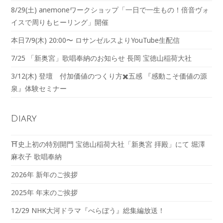
8/29(土) anemoneワークショップ「一日で一生もの！倍音ヴォ
イスで周りもヒーリング」開催
本日7/9(木) 20:00〜 ロサンゼルスよりYouTube生配信
7/25 「新奥宮」歌唱奉納のお知らせ 長岡 宝徳山稲荷大社
3/12(木) 登壇 付加価値のつくり方✖️五感 『感動こそ価値の源
泉』体験セミナー
Diary
⛩️史上初の特別開門 宝徳山稲荷大社「新奥宮 拝殿」にて 堀澤
麻衣子 歌唱奉納
2026年 新年のご挨拶
2025年 年末のご挨拶
12/29 NHK大河ドラマ『べらぼう』総集編放送！