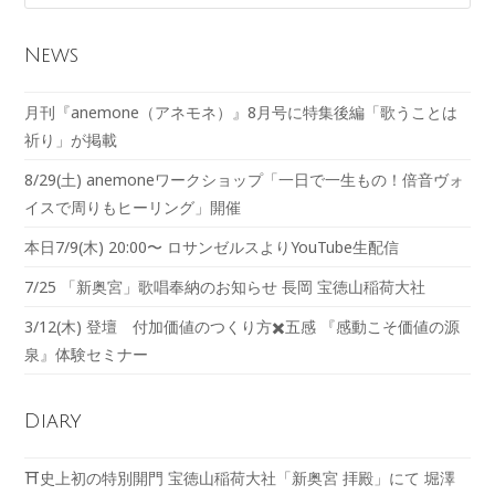
News
月刊『anemone（アネモネ）』8月号に特集後編「歌うことは
祈り」が掲載
8/29(土) anemoneワークショップ「一日で一生もの！倍音ヴォ
イスで周りもヒーリング」開催
本日7/9(木) 20:00〜 ロサンゼルスよりYouTube生配信
7/25 「新奥宮」歌唱奉納のお知らせ 長岡 宝徳山稲荷大社
3/12(木) 登壇 付加価値のつくり方✖️五感 『感動こそ価値の源
泉』体験セミナー
Diary
⛩️史上初の特別開門 宝徳山稲荷大社「新奥宮 拝殿」にて 堀澤