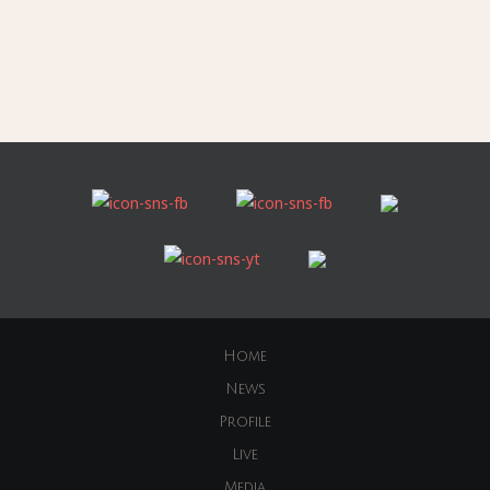
Home
News
Profile
Live
Media