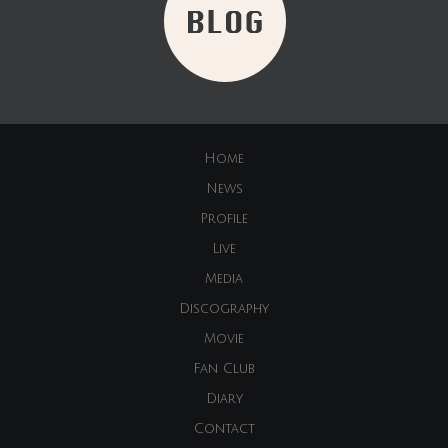
Home
News
Profile
Live
Media
Discography
Movie
Fan Club
Diary
Contact