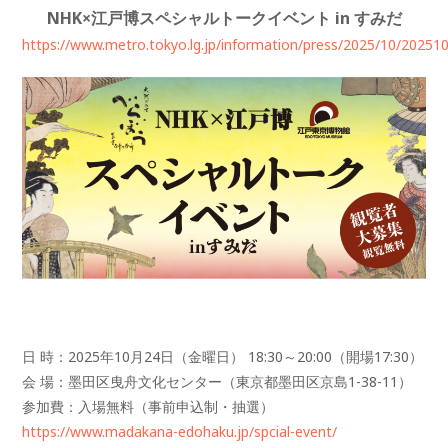
NHK×江戸博スペシャルトークイベント in すみだ
https://www.metro.tokyo.lg.jp/information/press/2025/10/20251
日 時：2025年10月24日（金曜日） 18:30～20:00（開場17:30）
会 場：墨田区曳舟文化センター（東京都墨田区京島1-38-11）
参加費：入場無料（事前申込制・抽選）
https://www.madakana-edohaku.jp/spcial-event/