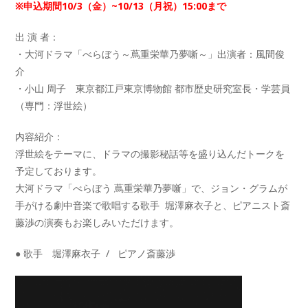
※申込期間10/3（金）~10/13（月祝）15:00まで
出 演 者：
・大河ドラマ「べらぼう～蔦重栄華乃夢噺～」出演者：風間俊
介
・小山 周子 東京都江戸東京博物館 都市歴史研究室長・学芸員
（専門：浮世絵）
内容紹介：
浮世絵をテーマに、ドラマの撮影秘話等を盛り込んだトークを
予定しております。
大河ドラマ「べらぼう 蔦重栄華乃夢噺」で、ジョン・グラムが
手がける劇中音楽で歌唱する歌手 堀澤麻衣子と、ピアニスト斎
藤渉の演奏もお楽しみいただけます。
● 歌手 堀澤麻衣子 / ピアノ斎藤渉