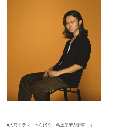
■大河ドラマ「べらぼう～蔦重栄華乃夢噺～」