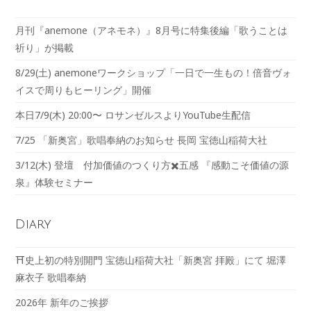
月刊『anemone（アネモネ）』8月号に特集後編「歌うことは
祈り」が掲載
8/29(土) anemoneワークショップ「一日で一生もの！倍音ヴォ
イスで周りもヒーリング」開催
本日7/9(木) 20:00〜 ロサンゼルスよりYouTube生配信
7/25 「新奥宮」歌唱奉納のお知らせ 長岡 宝徳山稲荷大社
3/12(木) 登壇 付加価値のつくり方✖️五感 『感動こそ価値の源
泉』体験セミナー
Diary
⛩️史上初の特別開門 宝徳山稲荷大社「新奥宮 拝殿」にて 堀澤
麻衣子 歌唱奉納
2026年 新年のご挨拶