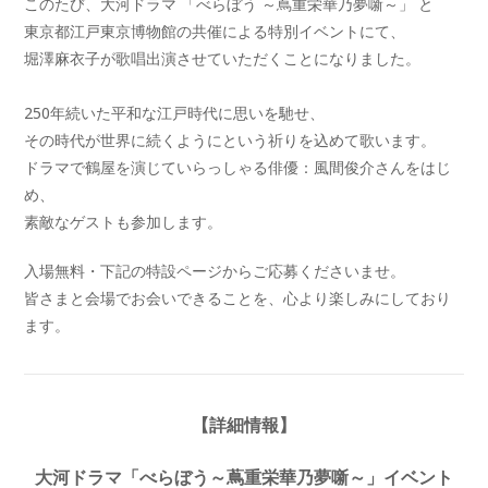
このたび、
大河ドラマ 「べらぼう ～蔦重栄華乃夢噺～」 と
東京都江戸東京博物館の共催による特別イベントにて、
堀澤麻衣子が歌唱出演させていただくことになりました。
250年続いた平和な江戸時代に思いを馳せ、
その時代が世界に続くようにという祈りを込めて歌います。
ドラマで鶴屋を演じていらっしゃる俳優：風間俊介さんをはじ
め、
素敵なゲストも参加します。
入場無料・下記の特設ページからご応募くださいませ。
皆さまと会場でお会いできることを、心より楽しみにしており
ます。
【詳細情報】
大河ドラマ「べらぼう～蔦重栄華乃夢噺～」イベント