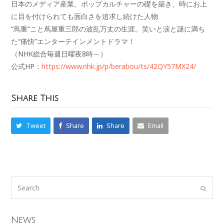
日本のメディア産業、ポップカルチャーの礎を築き、
時にお上
に目を付けられても面白さを追求し続けた人物
“蔦重”こと蔦屋重三郎の波乱万丈の生涯。
笑いと涙と謎に満ち
た“痛快”エンターテインメントドラマ！
（NHK総合毎週日曜夜8時～）
公式HP：
https://www.nhk.jp/p/
berabou/ts/42QY57MX24/
Share This
Tweet
Share
Share
Email
News