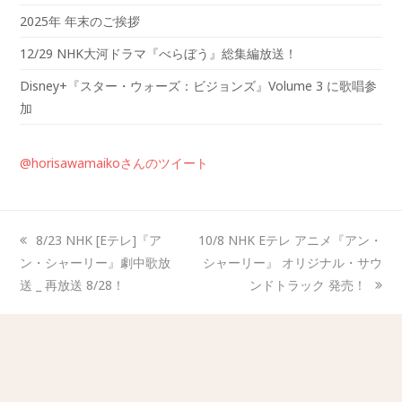
2025年 年末のご挨拶
12/29 NHK大河ドラマ『べらぼう』総集編放送！
Disney+『スター・ウォーズ：ビジョンズ』Volume 3 に歌唱参
加
@horisawamaikoさんのツイート
8/23 NHK [Eテレ]『ア
10/8 NHK Eテレ アニメ『アン・
ン・シャーリー』劇中歌放
シャーリー』 オリジナル・サウ
送 _ 再放送 8/28！
ンドトラック 発売！